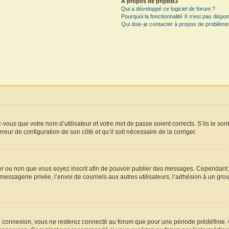
À propos de phpBB3
Qui a développé ce logiciel de forum ?
Pourquoi la fonctionnalité X n’est pas dispon
Qui dois-je contacter à propos de problèmes
vous que votre nom d’utilisateur et votre mot de passe soient corrects. S’ils le son
rreur de configuration de son côté et qu’il soit nécessaire de la corriger.
iger ou non que vous soyez inscrit afin de pouvoir publier des messages. Cependant
essagerie privée, l’envoi de courriels aux autres utilisateurs, l’adhésion à un grou
e connexion, vous ne resterez connecté au forum que pour une période prédéfinie. Ce