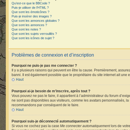
Qu’est-ce que le BBCode ?
Puis-je utiliser de l’HTML ?
Que sont les émoticônes ?
Puis-je insérer des images ?
Que sont les annonces globales ?
Que sont les annonces ?
Que sont les notes ?
Que sont les sujets verrouillés ?
Que sont les icônes de sujet ?
Problèmes de connexion et d’inscription
Pourquoi ne puis-je pas me connecter ?
Il y a plusieurs raisons qui peuvent en être la cause. Premièrement, assurez-
banni. Il est également possible que le propriétaire du site internet ait une e
Haut
Pourquoi ai-je besoin de m’inscrire, après tout ?
Vous pouvez ne pas le faire, il appartient à l’administrateur du forum d’ex
ne sont pas disponibles aux visiteurs, comme les avatars personnalisés, la m
recommandons par conséquent de le faire.
Haut
Pourquoi suis-je déconnecté automatiquement ?
Si vous ne cochez pas la case
Me connecter automatiquement
lors de votr