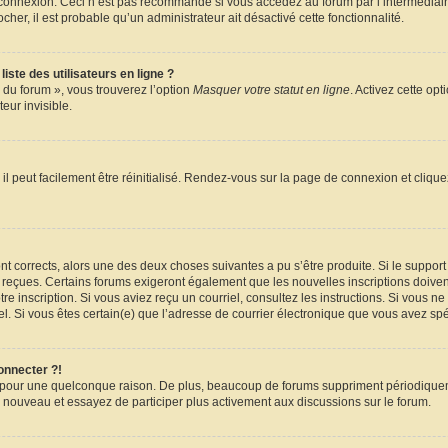
e connexion. Ceci n’est pas recommandé si vous accédez au forum par l’intermédiair
ocher, il est probable qu’un administrateur ait désactivé cette fonctionnalité.
ste des utilisateurs en ligne ?
 du forum », vous trouverez l’option
Masquer votre statut en ligne
. Activez cette op
ur invisible.
l peut facilement être réinitialisé. Rendez-vous sur la page de connexion et cliqu
sont corrects, alors une des deux choses suivantes a pu s’être produite. Si le suppo
z reçues. Certains forums exigeront également que les nouvelles inscriptions doiven
votre inscription. Si vous aviez reçu un courriel, consultez les instructions. Si vou
riel. Si vous êtes certain(e) que l’adresse de courrier électronique que vous avez spé
onnecter ?!
e pour une quelconque raison. De plus, beaucoup de forums suppriment périodiquemen
s à nouveau et essayez de participer plus activement aux discussions sur le forum.