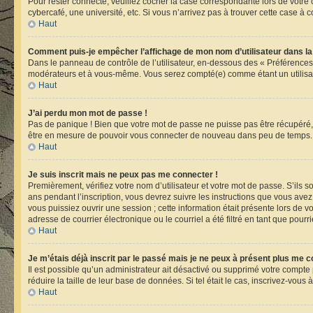
Pour rester connecté, veuillez cocher la case correspondante lors de votr
cybercafé, une université, etc. Si vous n’arrivez pas à trouver cette case à c
Haut
Comment puis-je empêcher l’affichage de mon nom d’utilisateur dans la li
Dans le panneau de contrôle de l’utilisateur, en-dessous des « Préférences
modérateurs et à vous-même. Vous serez compté(e) comme étant un utilisate
Haut
J’ai perdu mon mot de passe !
Pas de panique ! Bien que votre mot de passe ne puisse pas être récupéré, i
être en mesure de pouvoir vous connecter de nouveau dans peu de temps.
Haut
Je suis inscrit mais ne peux pas me connecter !
Premièrement, vérifiez votre nom d’utilisateur et votre mot de passe. S’ils 
ans pendant l’inscription, vous devrez suivre les instructions que vous ave
vous puissiez ouvrir une session ; cette information était présente lors de 
adresse de courrier électronique ou le courriel a été filtré en tant que pour
Haut
Je m’étais déjà inscrit par le passé mais je ne peux à présent plus me c
Il est possible qu’un administrateur ait désactivé ou supprimé votre compt
réduire la taille de leur base de données. Si tel était le cas, inscrivez-vou
Haut