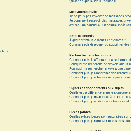
Qu’est-ce que le lien « L’équipe » ?
Messagerie privée
Je ne peux pas envoyer de messages privé
Je continue à recevoir des messages privés 
J’ai reçu un pourriel ou un courriel indésira
Amis et ignorés
À quoi sert ma liste d’amis et d’ignorés ?
Comment puis-je ajouter ou supprimer des ut
ecter ?
Recherche dans les forums
Comment puis-je effectuer une recherche 
Pourquoi ma recherche ne renvoie aucun ré
Pourquoi ma recherche renvoie à une page
Comment puis-je rechercher des utilisateur
Comment puis-je retrouver mes propres me
Signets et abonnements aux sujets
Quelle est la différence entre le signetage 
Comment puis-je m’abonner à un forum ou à 
Comment puis-je résilier mes abonnements
Pièces jointes
Quelles pièces jointes sont autorisées sur 
Comment puis-je retrouver toutes mes pièce