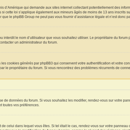
Unis d’Amérique qui demande aux sites internet collectant potentiellement des info
si cette loi s’applique également aux mineurs âgés de moins de 13 ans inscrits sur
r que le phpBB Group ne peut pas vous fournir d’assistance légale et n’est donc pas
P ou interdit le nom d’utilisateur que vous souhaitez utiliser. Le propriétaire du for
 contacter un administrateur du forum.
s les cookies générés par phpBB3 qui conservent votre authentification et votre con
vée par le propriétaire du forum. Si vous rencontrez des problèmes récurrents de co
base de données du forum. Si vous souhaitez les modifier, rendez-vous sur votre pann
t toutes vos préférences.
t de celui dans lequel vous êtes. Si tel était le cas, rendez-vous sur votre panneau d