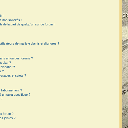
s !
non sollicités !
ble de la part de quelqu’un sur ce forum !
ilisateurs de ma liste d’amis et d’ignorés ?
dans un ou des forums ?
sultat ?
 blanche ?!
s ?
ssages et sujets ?
et l’abonnement ?
un sujet spécifique ?
 ?
ce forum ?
s jointes ?