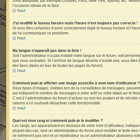
zone adéquate, par exemple Londres, Paris, New York, Sydney, etc. Veuillez n
l’occasion idéale de le faire.
Haut
J’ai modifié le fuseau horaire mais l’heure n’est toujours pas correcte !
Si vous êtes certain(e) d’avoir correctement réglé le fuseau horaire et l’heu
de lui communiquer ce problème.
Haut
Ma langue n’apparaît pas dans la liste !
Soit l’administrateur n’a pas installé votre langue sur le forum, soit person
que vous souhaitez. Si l’archive de langue désirée n’existe pas, vous êtes l
des liens situés en bas de toutes les pages du forum).
Haut
Comment puis-je afficher une image associée à mon nom d’utilisateur ?
Deux types d’images, visibles lors de la consultation de messages, peuvent 
qui indiquent le nombre de messages à votre actif ou votre statut sur le fo
C’est à l’administrateur du forum d’activer ou non les avatars et de décider
raisons a t-il souhaité désactiver cette fonctionnalité.
Haut
Quel est mon rang et comment puis-je le modifier ?
Les rangs, qui apparaissent en dessous de votre nom d’utilisateur, indiquen
plupart des cas, seul un administrateur du forum peut modifier le texte d
ne toléreront pas ceci et un modérateur ou un administrateur abaissera v