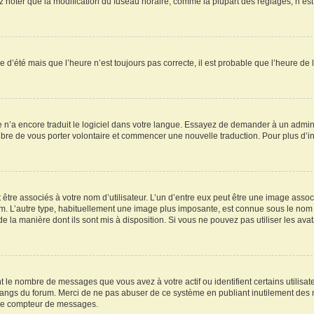
oter que la modification du fuseau horaire, comme la plupart des réglages, n’est acc
re d’été mais que l’heure n’est toujours pas correcte, il est probable que l’heure de 
ne n’a encore traduit le logiciel dans votre langue. Essayez de demander à un adminis
ibre de vous porter volontaire et commencer une nouvelle traduction. Pour plus d’inf
être associés à votre nom d’utilisateur. L’un d’entre eux peut être une image assoc
rum. L’autre type, habituellement une image plus imposante, est connue sous le nom 
 de la manière dont ils sont mis à disposition. Si vous ne pouvez pas utiliser les av
t le nombre de messages que vous avez à votre actif ou identifient certains utilis
es rangs du forum. Merci de ne pas abuser de ce système en publiant inutilement de
otre compteur de messages.