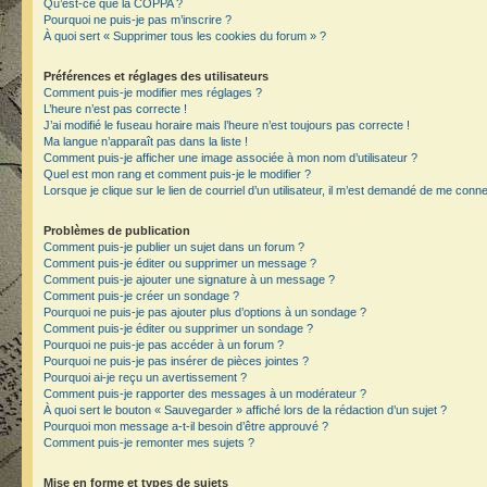
Qu’est-ce que la COPPA ?
Pourquoi ne puis-je pas m’inscrire ?
À quoi sert « Supprimer tous les cookies du forum » ?
Préférences et réglages des utilisateurs
Comment puis-je modifier mes réglages ?
L’heure n’est pas correcte !
J’ai modifié le fuseau horaire mais l’heure n’est toujours pas correcte !
Ma langue n’apparaît pas dans la liste !
Comment puis-je afficher une image associée à mon nom d’utilisateur ?
Quel est mon rang et comment puis-je le modifier ?
Lorsque je clique sur le lien de courriel d’un utilisateur, il m’est demandé de me conn
Problèmes de publication
Comment puis-je publier un sujet dans un forum ?
Comment puis-je éditer ou supprimer un message ?
Comment puis-je ajouter une signature à un message ?
Comment puis-je créer un sondage ?
Pourquoi ne puis-je pas ajouter plus d’options à un sondage ?
Comment puis-je éditer ou supprimer un sondage ?
Pourquoi ne puis-je pas accéder à un forum ?
Pourquoi ne puis-je pas insérer de pièces jointes ?
Pourquoi ai-je reçu un avertissement ?
Comment puis-je rapporter des messages à un modérateur ?
À quoi sert le bouton « Sauvegarder » affiché lors de la rédaction d’un sujet ?
Pourquoi mon message a-t-il besoin d’être approuvé ?
Comment puis-je remonter mes sujets ?
Mise en forme et types de sujets