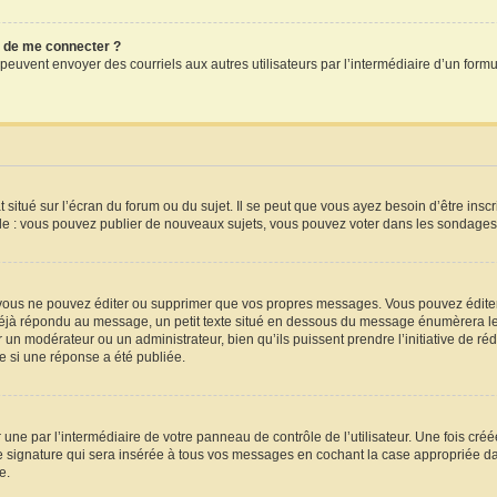
dé de me connecter ?
crits peuvent envoyer des courriels aux autres utilisateurs par l’intermédiaire d’un f
situé sur l’écran du forum ou du sujet. Il se peut que vous ayez besoin d’être insc
le : vous pouvez publier de nouveaux sujets, vous pouvez voter dans les sondages,
vous ne pouvez éditer ou supprimer que vos propres messages. Vous pouvez éditer
a déjà répondu au message, un petit texte situé en dessous du message énumèrera le 
par un modérateur ou un administrateur, bien qu’ils puissent prendre l’initiative de ré
 si une réponse a été publiée.
une par l’intermédiaire de votre panneau de contrôle de l’utilisateur. Une fois cr
 signature qui sera insérée à tous vos messages en cochant la case appropriée dans 
e.