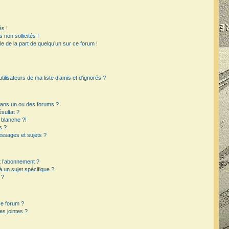
s !
non sollicités !
ble de la part de quelqu’un sur ce forum !
ilisateurs de ma liste d’amis et d’ignorés ?
dans un ou des forums ?
sultat ?
 blanche ?!
s ?
ssages et sujets ?
et l’abonnement ?
un sujet spécifique ?
 ?
ce forum ?
s jointes ?