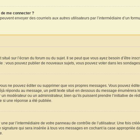
dé de me connecter ?
crits peuvent envoyer des courriels aux autres utilisateurs par l’intermédiaire d’un f
situé sur l’écran du forum ou du sujet. Il se peut que vous ayez besoin d’être insc
le : vous pouvez publier de nouveaux sujets, vous pouvez voter dans les sondages,
vous ne pouvez éditer ou supprimer que vos propres messages. Vous pouvez éditer
a déjà répondu au message, un petit texte situé en dessous du message énumèrera le 
par un modérateur ou un administrateur, bien qu’ils puissent prendre l’initiative de ré
 si une réponse a été publiée.
une par l’intermédiaire de votre panneau de contrôle de l’utilisateur. Une fois cr
 signature qui sera insérée à tous vos messages en cochant la case appropriée dans 
e.