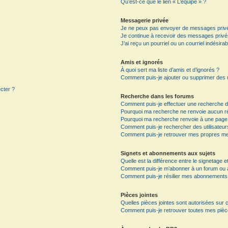
Qu’est-ce que le lien « L’équipe » ?
Messagerie privée
Je ne peux pas envoyer de messages privé
Je continue à recevoir des messages privés 
J’ai reçu un pourriel ou un courriel indésira
Amis et ignorés
À quoi sert ma liste d’amis et d’ignorés ?
Comment puis-je ajouter ou supprimer des ut
ecter ?
Recherche dans les forums
Comment puis-je effectuer une recherche 
Pourquoi ma recherche ne renvoie aucun ré
Pourquoi ma recherche renvoie à une page
Comment puis-je rechercher des utilisateur
Comment puis-je retrouver mes propres me
Signets et abonnements aux sujets
Quelle est la différence entre le signetage 
Comment puis-je m’abonner à un forum ou à 
Comment puis-je résilier mes abonnements
Pièces jointes
Quelles pièces jointes sont autorisées sur 
Comment puis-je retrouver toutes mes pièce