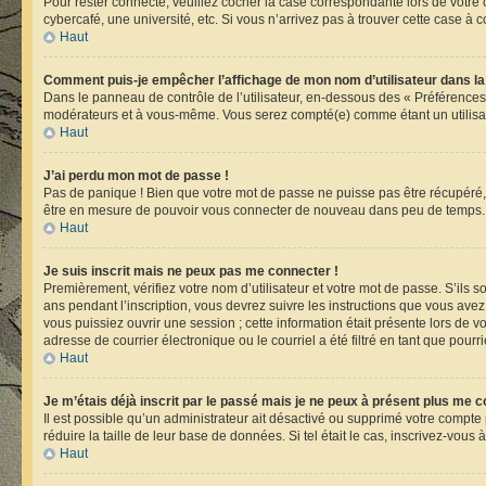
Pour rester connecté, veuillez cocher la case correspondante lors de votr
cybercafé, une université, etc. Si vous n’arrivez pas à trouver cette case à c
Haut
Comment puis-je empêcher l’affichage de mon nom d’utilisateur dans la li
Dans le panneau de contrôle de l’utilisateur, en-dessous des « Préférences
modérateurs et à vous-même. Vous serez compté(e) comme étant un utilisate
Haut
J’ai perdu mon mot de passe !
Pas de panique ! Bien que votre mot de passe ne puisse pas être récupéré, i
être en mesure de pouvoir vous connecter de nouveau dans peu de temps.
Haut
Je suis inscrit mais ne peux pas me connecter !
Premièrement, vérifiez votre nom d’utilisateur et votre mot de passe. S’ils 
ans pendant l’inscription, vous devrez suivre les instructions que vous ave
vous puissiez ouvrir une session ; cette information était présente lors de 
adresse de courrier électronique ou le courriel a été filtré en tant que pour
Haut
Je m’étais déjà inscrit par le passé mais je ne peux à présent plus me c
Il est possible qu’un administrateur ait désactivé ou supprimé votre compt
réduire la taille de leur base de données. Si tel était le cas, inscrivez-vou
Haut