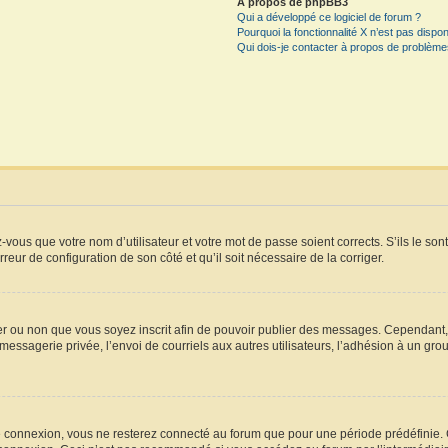
À propos de phpBB3
Qui a développé ce logiciel de forum ?
Pourquoi la fonctionnalité X n’est pas dispon
Qui dois-je contacter à propos de problèmes
vous que votre nom d’utilisateur et votre mot de passe soient corrects. S’ils le son
rreur de configuration de son côté et qu’il soit nécessaire de la corriger.
iger ou non que vous soyez inscrit afin de pouvoir publier des messages. Cependant
essagerie privée, l’envoi de courriels aux autres utilisateurs, l’adhésion à un grou
e connexion, vous ne resterez connecté au forum que pour une période prédéfinie. Ce