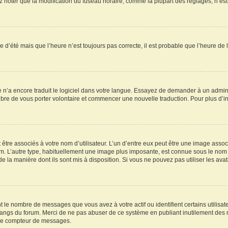
oter que la modification du fuseau horaire, comme la plupart des réglages, n’est acc
re d’été mais que l’heure n’est toujours pas correcte, il est probable que l’heure de 
ne n’a encore traduit le logiciel dans votre langue. Essayez de demander à un adminis
ibre de vous porter volontaire et commencer une nouvelle traduction. Pour plus d’inf
être associés à votre nom d’utilisateur. L’un d’entre eux peut être une image assoc
rum. L’autre type, habituellement une image plus imposante, est connue sous le nom 
 de la manière dont ils sont mis à disposition. Si vous ne pouvez pas utiliser les av
t le nombre de messages que vous avez à votre actif ou identifient certains utilis
es rangs du forum. Merci de ne pas abuser de ce système en publiant inutilement de
otre compteur de messages.