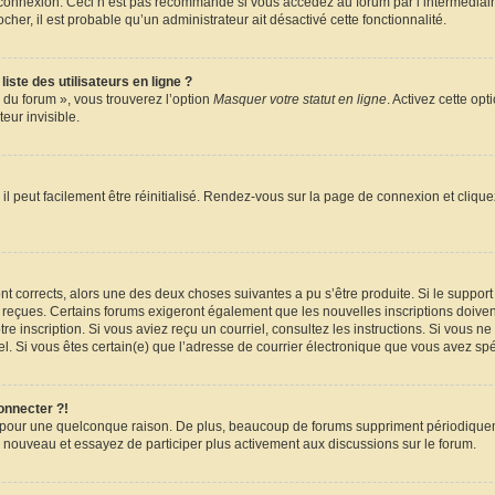
e connexion. Ceci n’est pas recommandé si vous accédez au forum par l’intermédiair
ocher, il est probable qu’un administrateur ait désactivé cette fonctionnalité.
ste des utilisateurs en ligne ?
 du forum », vous trouverez l’option
Masquer votre statut en ligne
. Activez cette op
ur invisible.
l peut facilement être réinitialisé. Rendez-vous sur la page de connexion et cliqu
sont corrects, alors une des deux choses suivantes a pu s’être produite. Si le suppo
z reçues. Certains forums exigeront également que les nouvelles inscriptions doiven
votre inscription. Si vous aviez reçu un courriel, consultez les instructions. Si vou
riel. Si vous êtes certain(e) que l’adresse de courrier électronique que vous avez spé
onnecter ?!
e pour une quelconque raison. De plus, beaucoup de forums suppriment périodiquemen
s à nouveau et essayez de participer plus activement aux discussions sur le forum.