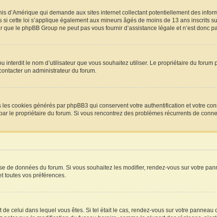
Unis d’Amérique qui demande aux sites internet collectant potentiellement des info
si cette loi s’applique également aux mineurs âgés de moins de 13 ans inscrits sur
r que le phpBB Group ne peut pas vous fournir d’assistance légale et n’est donc pas
P ou interdit le nom d’utilisateur que vous souhaitez utiliser. Le propriétaire du for
 contacter un administrateur du forum.
s les cookies générés par phpBB3 qui conservent votre authentification et votre con
vée par le propriétaire du forum. Si vous rencontrez des problèmes récurrents de co
base de données du forum. Si vous souhaitez les modifier, rendez-vous sur votre pann
t toutes vos préférences.
t de celui dans lequel vous êtes. Si tel était le cas, rendez-vous sur votre panneau d