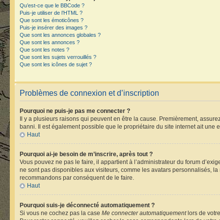
Qu’est-ce que le BBCode ?
Puis-je utiliser de l’HTML ?
Que sont les émoticônes ?
Puis-je insérer des images ?
Que sont les annonces globales ?
Que sont les annonces ?
Que sont les notes ?
Que sont les sujets verrouillés ?
Que sont les icônes de sujet ?
Problèmes de connexion et d’inscription
Pourquoi ne puis-je pas me connecter ?
Il y a plusieurs raisons qui peuvent en être la cause. Premièrement, assurez-
banni. Il est également possible que le propriétaire du site internet ait une e
Haut
Pourquoi ai-je besoin de m’inscrire, après tout ?
Vous pouvez ne pas le faire, il appartient à l’administrateur du forum d’ex
ne sont pas disponibles aux visiteurs, comme les avatars personnalisés, la m
recommandons par conséquent de le faire.
Haut
Pourquoi suis-je déconnecté automatiquement ?
Si vous ne cochez pas la case
Me connecter automatiquement
lors de votr