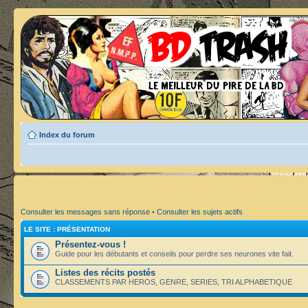
Index du forum
Consulter les messages sans réponse
•
Consulter les sujets actifs
LE SITE : PRÉSENTATION
Présentez-vous !
Guide pour les débutants et conseils pour perdre ses neurones vite fait.
Listes des récits postés
CLASSEMENTS PAR HEROS, GENRE, SERIES, TRI ALPHABETIQUE