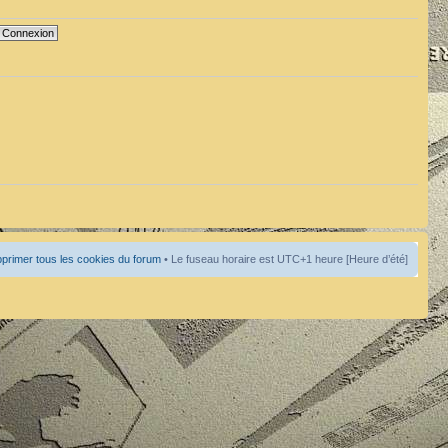
primer tous les cookies du forum
• Le fuseau horaire est UTC+1 heure [Heure d’été]