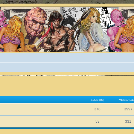
SUJET(S)
MESSAGE
378
3997
53
331