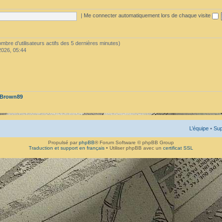
|
Me connecter automatiquement lors de chaque visite
 nombre d’utilisateurs actifs des 5 dernières minutes)
2026, 05:44
Brown89
L’équipe
•
Sup
Propulsé par
phpBB
® Forum Software © phpBB Group
Traduction et support en français
• Utiliser phpBB avec un
certificat SSL