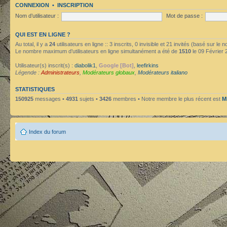
CONNEXION
•
INSCRIPTION
Nom d’utilisateur :
Mot de passe :
QUI EST EN LIGNE ?
Au total, il y a
24
utilisateurs en ligne :: 3 inscrits, 0 invisible et 21 invités (basé sur le
Le nombre maximum d’utilisateurs en ligne simultanément a été de
1510
le 09 Février 
Utilisateur(s) inscrit(s) :
diabolik1
,
Google [Bot]
,
leefirkins
Légende :
Administrateurs
,
Modérateurs globaux
,
Modérateurs italiano
STATISTIQUES
150925
messages •
4931
sujets •
3426
membres • Notre membre le plus récent est
M
Index du forum