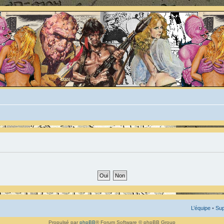
L’équipe
•
Sup
Propulsé par
phpBB
® Forum Software © phpBB Group