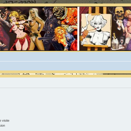
 visite
sion