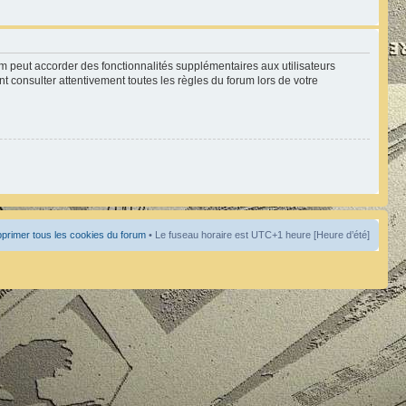
um peut accorder des fonctionnalités supplémentaires aux utilisateurs
nt consulter attentivement toutes les règles du forum lors de votre
primer tous les cookies du forum
• Le fuseau horaire est UTC+1 heure [Heure d’été]