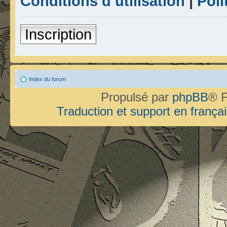
Conditions d’utilisation
|
Poli
Inscription
Index du forum
Propulsé par
phpBB
® F
Traduction et support en françai