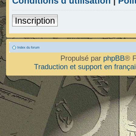
Conditions d’utilisation
|
Poli
Inscription
Index du forum
Propulsé par
phpBB
® F
Traduction et support en françai