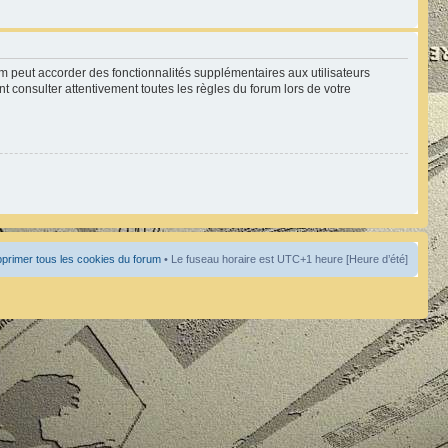
um peut accorder des fonctionnalités supplémentaires aux utilisateurs
nt consulter attentivement toutes les règles du forum lors de votre
primer tous les cookies du forum
• Le fuseau horaire est UTC+1 heure [Heure d’été]