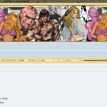
 visite
sion