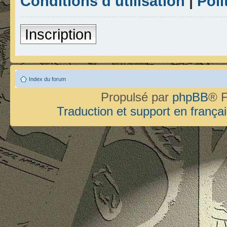
Conditions d’utilisation
|
Poli
Inscription
Index du forum
Propulsé par
phpBB
® F
Traduction et support en françai