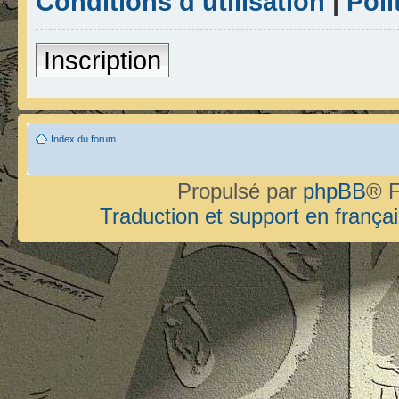
Conditions d’utilisation
|
Poli
Inscription
Index du forum
Propulsé par
phpBB
® F
Traduction et support en françai