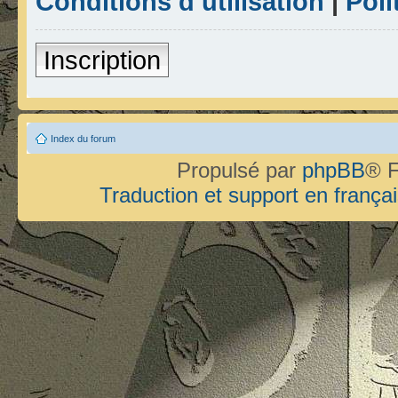
Conditions d’utilisation
|
Poli
Inscription
Index du forum
Propulsé par
phpBB
® F
Traduction et support en françai