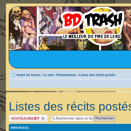
Index du forum
‹
Le site : Présentation
‹
Listes des récits postés
Listes des récits posté
Publier un nouveau sujet
ANNONCE(S)