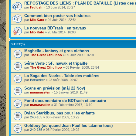
REPOSTAGE DES LIENS : PLAN DE BATAILLE (Listes des r
par
Frulush
» 13 Juin 2014, 20:27
Comment bien poster vos histoires
par
Mio Kate
» 04 Juin 2014, 22:54
Le nouveau BDTrash : en travaux
par
Mio Kate
» 26 Mai 2014, 16:08
SUJET(S)
Maghella - fantasy et gros nichons
par
The Great Cthulhoo
» 09 Juin 2009, 16:01
Série Verte : SF, nawak et tripaille
par
The Great Cthulhoo
» 05 Février 2009, 23:54
La Saga des Ntarks - Table des matières
par
Berserker
» 23 Août 2008, 20:07
Scans en prévision (màj 22 Nov)
par
manaraselen
» 15 Janvier 2018, 11:49
Fond documentaire de BDTrash et annuaire
par
manaraselen
» 31 Décembre 2017, 13:19
Dylan Starkibus, pas pour les enfants
par
240-185
» 06 Février 2009, 13:22
Goldboy (ou quand Jean-Paul les tatanne tous)
par
240-185
» 06 Février 2009, 19:02