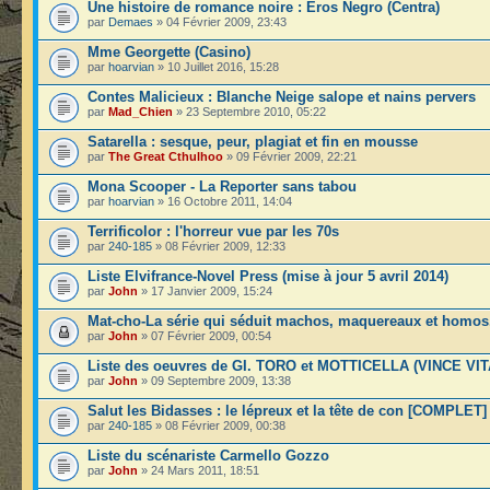
Une histoire de romance noire : Eros Negro (Centra)
par
Demaes
» 04 Février 2009, 23:43
Mme Georgette (Casino)
par
hoarvian
» 10 Juillet 2016, 15:28
Contes Malicieux : Blanche Neige salope et nains pervers
par
Mad_Chien
» 23 Septembre 2010, 05:22
Satarella : sesque, peur, plagiat et fin en mousse
par
The Great Cthulhoo
» 09 Février 2009, 22:21
Mona Scooper - La Reporter sans tabou
par
hoarvian
» 16 Octobre 2011, 14:04
Terrificolor : l'horreur vue par les 70s
par
240-185
» 08 Février 2009, 12:33
Liste Elvifrance-Novel Press (mise à jour 5 avril 2014)
par
John
» 17 Janvier 2009, 15:24
Mat-cho-La série qui séduit machos, maquereaux et homos
par
John
» 07 Février 2009, 00:54
Liste des oeuvres de GI. TORO et MOTTICELLA (VINCE VIT
par
John
» 09 Septembre 2009, 13:38
Salut les Bidasses : le lépreux et la tête de con [COMPLET]
par
240-185
» 08 Février 2009, 00:38
Liste du scénariste Carmello Gozzo
par
John
» 24 Mars 2011, 18:51