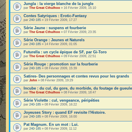
Jungla : la vierge blanche de la jungle
par
The Great Cthulhoo
» 16 Février 2009, 15:10
Contes Satyriques : Erotic-Fantasy
par
240-185
» 19 Février 2009, 17:27
Série Jaune : suspens et fourberie
par
The Great Cthulhoo
» 07 Février 2009, 23:35
Série Orange : Jeunes et Naturels
par
240-185
» 14 Février 2009, 01:05
Futurella : un cycle épique de SF, par Gi-Toro
par
The Great Cthulhoo
» 09 Février 2009, 22:51
Série Rouge : promotion sur la fourberie
par
240-185
» 08 Février 2009, 15:39
Satires- Des personnages et contes revus pour les grands
par
John
» 08 Février 2009, 19:29
Incube : du cul, du gore, du morbide, du foutage de gueule
par
The Great Cthulhoo
» 08 Février 2009, 18:47
Série Violette : cul, vengeance, péripéties
par
240-185
» 08 Février 2009, 16:22
Joyeuses Story : quand EF revisite l'Histoire.
par
240-185
» 08 Février 2009, 16:00
Pat Magnum. En un mot : Lui.
par
240-185
» 08 Février 2009, 11:12