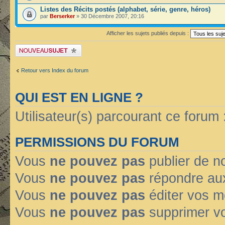
Listes des Récits postés (alphabet, série, genre, héros)
par
Berserker
» 30 Décembre 2007, 20:16
Afficher les sujets publiés depuis :
Publier un nouveau sujet
Retour vers Index du forum
QUI EST EN LIGNE ?
Utilisateur(s) parcourant ce forum : 
PERMISSIONS DU FORUM
Vous
ne pouvez pas
publier de n
Vous
ne pouvez pas
répondre aux
Vous
ne pouvez pas
éditer vos 
Vous
ne pouvez pas
supprimer v