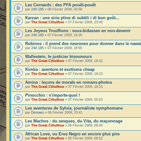
Les Cornards : des PFA pouêt-pouêt
par
240-185
» 08 Février 2009, 00:58
Karzan : une sirie pline di subtili i di bon goût...
par
The Great Cthulhoo
» 07 Février 2009, 23:49
Les Joyeux Trouffions : sous-bidasses en non-devenir
par
240-185
» 07 Février 2009, 19:20
Robinos : il prend des neurones pour donner dans le nawa
par
240-185
» 07 Février 2009, 18:55
Wallestein, le justicier bisounours
par
The Great Cthulhoo
» 07 Février 2009, 18:42
Kimba : aventure et exotisme cheap
par
The Great Cthulhoo
» 07 Février 2009, 18:23
Amina : leçons de morale en romans-photos
par
The Great Cthulhoo
» 07 Février 2009, 18:15
Pinocchio : n'importe-quoi !
par
The Great Cthulhoo
» 07 Février 2009, 00:03
Les aventures de Sylvia, journaliste nymphomane
par
Demaes
» 06 Février 2009, 23:41
Les Machos : du sesques, du Vita, du maçonnage
par
The Great Cthulhoo
» 05 Février 2009, 09:04
African Love, ou Eros Negro en encore plus pire
par
The Great Cthulhoo
» 05 Février 2009, 08:52