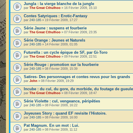
Jungla : la vierge blanche de la jungle
par
The Great Cthulhoo
» 16 Février 2009, 15:10
Contes Satyriques : Erotic-Fantasy
par
240-185
» 19 Février 2009, 17:27
Série Jaune : suspens et fourberie
par
The Great Cthulhoo
» 07 Février 2009, 23:35
Série Orange : Jeunes et Naturels
par
240-185
» 14 Février 2009, 01:05
Futurella : un cycle épique de SF, par Gi-Toro
par
The Great Cthulhoo
» 09 Février 2009, 22:51
Série Rouge : promotion sur la fourberie
par
240-185
» 08 Février 2009, 15:39
Satires- Des personnages et contes revus pour les grands
par
John
» 08 Février 2009, 19:29
Incube : du cul, du gore, du morbide, du foutage de gueule
par
The Great Cthulhoo
» 08 Février 2009, 18:47
Série Violette : cul, vengeance, péripéties
par
240-185
» 08 Février 2009, 16:22
Joyeuses Story : quand EF revisite l'Histoire.
par
240-185
» 08 Février 2009, 16:00
Pat Magnum. En un mot : Lui.
par
240-185
» 08 Février 2009, 11:12