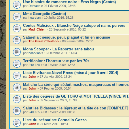
Une histoire de romance noire : Eros Negro (Centra)
par
Demaes
» 04 Février 2009, 23:43
Mme Georgette (Casino)
par
hoarvian
» 10 Juillet 2016, 15:28
Contes Malicieux : Blanche Neige salope et nains pervers
par
Mad_Chien
» 23 Septembre 2010, 05:22
Satarella : sesque, peur, plagiat et fin en mousse
par
The Great Cthulhoo
» 09 Février 2009, 22:21
Mona Scooper - La Reporter sans tabou
par
hoarvian
» 16 Octobre 2011, 14:04
Terrificolor : l'horreur vue par les 70s
par
240-185
» 08 Février 2009, 12:33
Liste Elvifrance-Novel Press (mise à jour 5 avril 2014)
par
John
» 17 Janvier 2009, 15:24
Mat-cho-La série qui séduit machos, maquereaux et homos
par
John
» 07 Février 2009, 00:54
Liste des oeuvres de GI. TORO et MOTTICELLA (VINCE VIT
par
John
» 09 Septembre 2009, 13:38
Salut les Bidasses : le lépreux et la tête de con [COMPLET]
par
240-185
» 08 Février 2009, 00:38
Liste du scénariste Carmello Gozzo
par
John
» 24 Mars 2011, 18:51