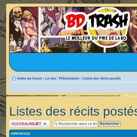
Index du forum
‹
Le site : Présentation
‹
Listes des récits postés
Listes des récits posté
Publier un nouveau sujet
ANNONCE(S)