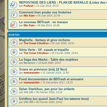
REPOSTAGE DES LIENS : PLAN DE BATAILLE (Listes des r
par
Frulush
» 13 Juin 2014, 20:27
Comment bien poster vos histoires
par
Mio Kate
» 04 Juin 2014, 22:54
Le nouveau BDTrash : en travaux
par
Mio Kate
» 26 Mai 2014, 16:08
SUJET(S)
Maghella - fantasy et gros nichons
par
The Great Cthulhoo
» 09 Juin 2009, 16:01
Série Verte : SF, nawak et tripaille
par
The Great Cthulhoo
» 05 Février 2009, 23:54
La Saga des Ntarks - Table des matières
par
Berserker
» 23 Août 2008, 20:07
Scans en prévision (màj 22 Nov)
par
manaraselen
» 15 Janvier 2018, 11:49
Fond documentaire de BDTrash et annuaire
par
manaraselen
» 31 Décembre 2017, 13:19
Dylan Starkibus, pas pour les enfants
par
240-185
» 06 Février 2009, 13:22
Goldboy (ou quand Jean-Paul les tatanne tous)
par
240-185
» 06 Février 2009, 19:02