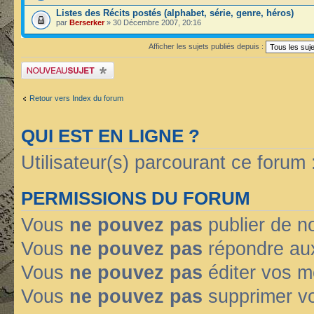
Listes des Récits postés (alphabet, série, genre, héros)
par
Berserker
» 30 Décembre 2007, 20:16
Afficher les sujets publiés depuis :
Publier un nouveau sujet
Retour vers Index du forum
QUI EST EN LIGNE ?
Utilisateur(s) parcourant ce forum : 
PERMISSIONS DU FORUM
Vous
ne pouvez pas
publier de n
Vous
ne pouvez pas
répondre aux
Vous
ne pouvez pas
éditer vos 
Vous
ne pouvez pas
supprimer v