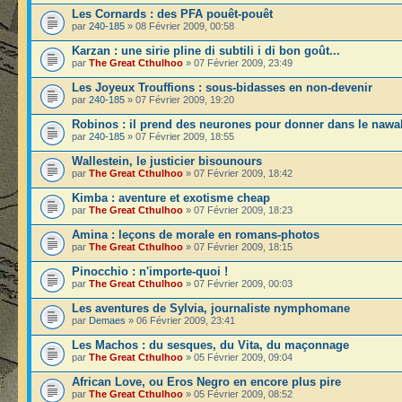
Les Cornards : des PFA pouêt-pouêt
par
240-185
» 08 Février 2009, 00:58
Karzan : une sirie pline di subtili i di bon goût...
par
The Great Cthulhoo
» 07 Février 2009, 23:49
Les Joyeux Trouffions : sous-bidasses en non-devenir
par
240-185
» 07 Février 2009, 19:20
Robinos : il prend des neurones pour donner dans le nawa
par
240-185
» 07 Février 2009, 18:55
Wallestein, le justicier bisounours
par
The Great Cthulhoo
» 07 Février 2009, 18:42
Kimba : aventure et exotisme cheap
par
The Great Cthulhoo
» 07 Février 2009, 18:23
Amina : leçons de morale en romans-photos
par
The Great Cthulhoo
» 07 Février 2009, 18:15
Pinocchio : n'importe-quoi !
par
The Great Cthulhoo
» 07 Février 2009, 00:03
Les aventures de Sylvia, journaliste nymphomane
par
Demaes
» 06 Février 2009, 23:41
Les Machos : du sesques, du Vita, du maçonnage
par
The Great Cthulhoo
» 05 Février 2009, 09:04
African Love, ou Eros Negro en encore plus pire
par
The Great Cthulhoo
» 05 Février 2009, 08:52