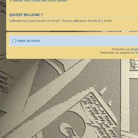
Retour vers Listes des récits postés
QUI EST EN LIGNE ?
Utilisateur(s) parcourant ce forum : Aucun utilisateur inscrit et 1 invité
Index du forum
Propulsé par
php
Traduction et support en f