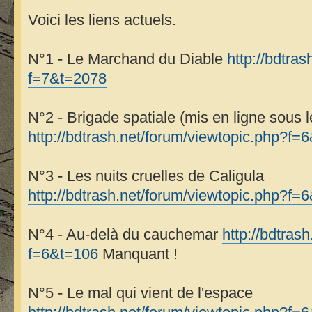
17 La déesse des zombie
Voici les liens actuels.
Réédition 7
18 Le testament de Cromwell
N°1 - Le Marchand du Diable
http://bdtra
11
f=7&t=2078
19 (L’amazone géante)
?
N°2 - Brigade spatiale (mis en ligne sous 
http://bdtrash.net/forum/viewtopic.php?f=
N°3 - Les nuits cruelles de Caligula
http://bdtrash.net/forum/viewtopic.php?f=6
N°4 - Au-delà du cauchemar
http://bdtras
f=6&t=106
Manquant !
N°5 - Le mal qui vient de l'espace