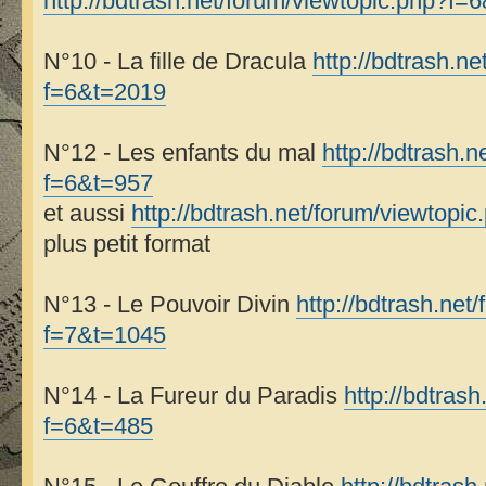
http://bdtrash.net/forum/viewtopic.php?f=
N°10 - La fille de Dracula
http://bdtrash.n
f=6&t=2019
N°12 - Les enfants du mal
http://bdtrash.
f=6&t=957
et aussi
http://bdtrash.net/forum/viewtop
plus petit format
N°13 - Le Pouvoir Divin
http://bdtrash.net
f=7&t=1045
N°14 - La Fureur du Paradis
http://bdtras
f=6&t=485