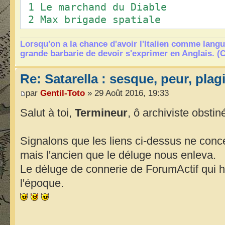
1 Le marchand du Diable
2 Max brigade spatiale
3 Les nuits cruelles de Calig
4 Au-delà du cauchemar
Lorsqu'on a la chance d'avoir l'Italien comme langu
grande barbarie de devoir s'exprimer en Anglais. (
5 Le Mal qui vient de l'Espa
6 Pleine Lune pour un lycanthr
Re: Satarella : sesque, peur, plag
7 La déesse des zombies
par
Gentil-Toto
» 29 Août 2016, 19:33
8 Le paradis damné 
9 Le Wampire de Sutton Pla
Salut à toi,
Termineur
, ô archiviste obstin
10 La fille de Dracula
11 Le testament de Cromwel
Signalons que les liens ci-dessus ne conc
12 Les enfants du Mal
mais l'ancien que le déluge nous enleva.
13 Le pouvoir divin 
Le déluge de connerie de ForumActif qui h
14 La fureur du Paradis
15 Le gouffre du Diable
l'époque.
16 La fille de Dracula 0
10