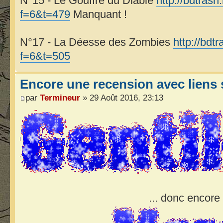
N°15 - Le Gouffre du Diable
http://bdtrash
f=6&t=479
Manquant !
N°17 - La Déesse des Zombies
http://bdt
f=6&t=505
Encore une recension avec liens s
par
Termineur
» 29 Août 2016, 23:13
... donc encore .